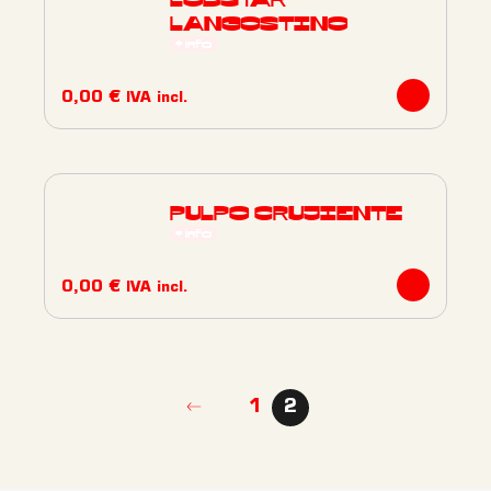
LOBSTAR
LANGOSTINO
+ info
0,00
€
IVA incl.
PULPO CRUJIENTE
+ info
0,00
€
IVA incl.
Este
producto
tiene
múltiples
1
2
variantes.
Las