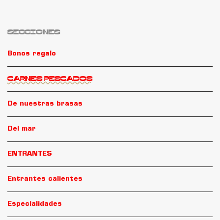
opciones
se
pueden
SECCIONES
elegir
Bonos regalo
en
la
CARNES PESCADOS
página
de
De nuestras brasas
producto
Del mar
ENTRANTES
Entrantes calientes
Especialidades