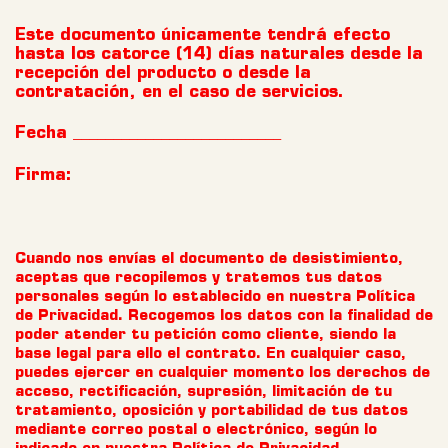
Este documento únicamente tendrá efecto
hasta los catorce (14) días naturales desde la
recepción del producto o desde la
contratación, en el caso de servicios.
Fecha __________________________
Firma:
Cuando nos envías el documento de desistimiento,
aceptas que recopilemos y tratemos tus datos
personales según lo establecido en nuestra Política
de Privacidad. Recogemos los datos con la finalidad de
poder atender tu petición como cliente, siendo la
base legal para ello el contrato. En cualquier caso,
puedes ejercer en cualquier momento los derechos de
acceso, rectificación, supresión, limitación de tu
tratamiento, oposición y portabilidad de tus datos
mediante correo postal o electrónico, según lo