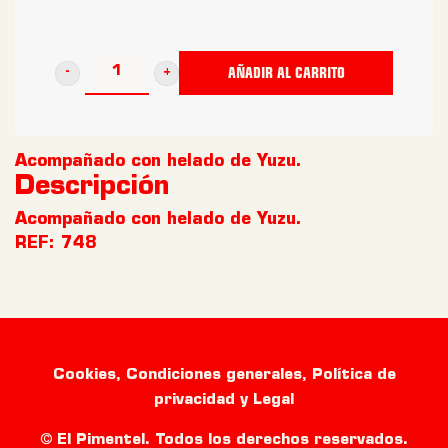
AÑADIR AL CARRITO
PASTEL
CHOCOLATE
85CAO
Acompañado con helado de Yuzu.
cantidad
Descripción
Acompañado con helado de Yuzu.
REF:
748
Cookies, Condiciones generales, Política de
privacidad y Legal
© El Pimentel. Todos los derechos reservados.