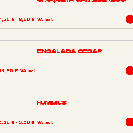
CROQUETA JAM.IBERICO
+ info
Rango
4,50
€
-
8,50
€
IVA incl.
de
Este
precios:
product
desde
tiene
4,50 €
ENSALADA CESAR
múltiple
hasta
+ info
variante
8,50 €
Las
11,50
€
IVA incl.
opcione
se
pueden
HUMMUS
elegir
+ info
en
la
Rango
5,50
€
-
9,50
€
IVA incl.
página
de
Este